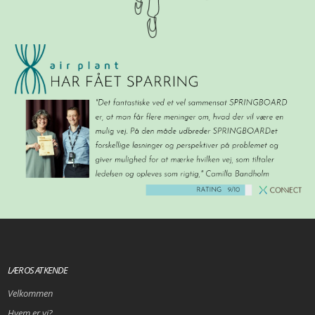
LÆR OS AT KENDE
Velkommen
Hvem er vi?