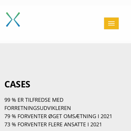
Home
Få sparring
BESTYRELSESFORLØB
Giv sparring
Aktiviteter
Partnere
Cases
CASES
Om os
99 % ER TILFREDSE MED
Kontakt
FORRETNINGSUDVIKLEREN
Login
79 % FORVENTER ØGET OMSÆTNING I 2021
73 % FORVENTER FLERE ANSATTE I 2021
≡